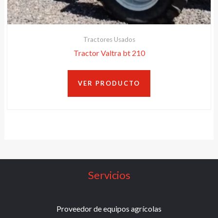
Tractores Usados
Tractor Valtra bt 210
VER PRODUCTO
Servicios
Proveedor de equipos agrícolas