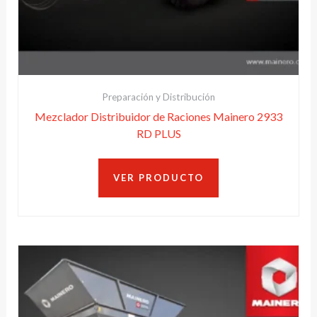
Preparación y Distribución
Mezclador Distribuidor de Raciones Mainero 2933
RD PLUS
VER PRODUCTO