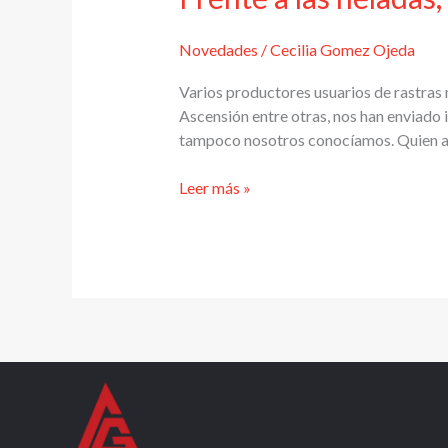
Novedades
/
Cecilia Gomez Ojeda
Varios productores usuarios de rastras 
Ascensión entre otras, nos han enviado 
tampoco nosotros conocíamos. Quien así
Frente
Leer más »
a
las
heladas,
una
máquina
para
calentar
el
suelo