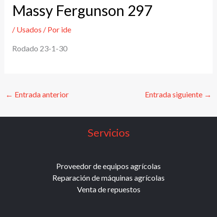
Massy Fergunson 297
/
Usados
/ Por
ide
Rodado 23-1-30
←
Entrada anterior
Entrada siguiente
→
Servicios
Proveedor de equipos agrícolas
Reparación de máquinas agrícolas
Venta de repuestos